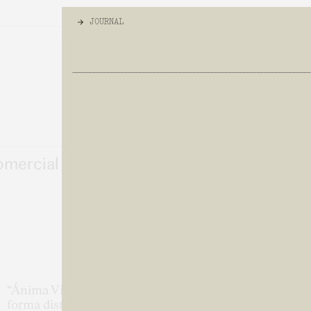
JOURNAL
JOURNAL
[
X
]
ALL
[
]
WRITINGS
[
]
AWARDS
[
]
EVENTS
omercial desde el
“Ánima Village abrió sus puertas en la costa de Baja C
forma distinta de concebir los centros comerciales del