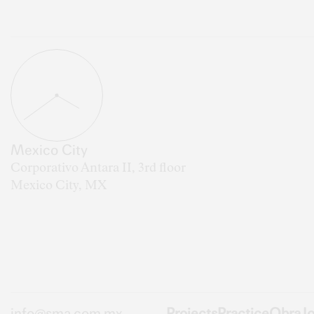
Mexico City
Corporativo Antara II, 3rd floor
Mexico City, MX
info@sma.com.mx
Projects
Practice
Obra
Jo