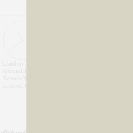
London
Ground floor, Canal Building
Regents Wharf 10-18 All Saints Street
London, UK
urnal
Careers
Contact
Instagram