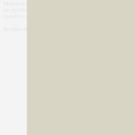
Madaleno, el proyecto crea una paisaje arquitectónico 
un pueblo local, donde comercio, gastronomía, arte c
conviven en una misma experiencia.”
Architectural Digest México y Latinoamérica →