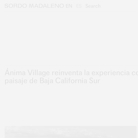
Skip to main content
Skip to footer
EN
ES
Search
Sordo Madaleno
Ánima Village reinventa la experiencia c
paisaje de Baja California Sur