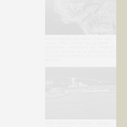
Westin Regina Los Cabos, Cabo San
Lucas, 1994. Una de las primeras
respuestas construidas del despacho al
paisaje costero de la península de Baja
California. Cortesía del archivo Sordo
Madaleno.
Hotel Presidente Cozumel, Cozumel,