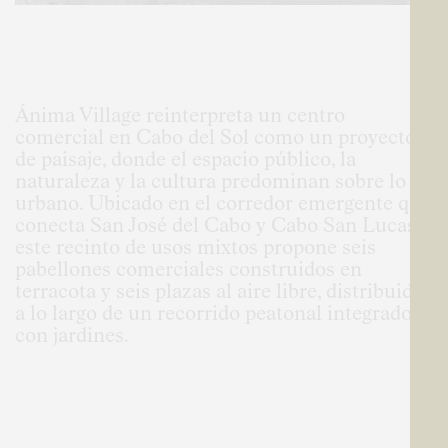
Belén Hernández, Mariel
Flores, Alejandra
Gutiérrez, Aaron Mendoza,
Luca Genualdo, Jessica
Navarrete, Paulina
Acevedo, Pedro Torres,
Anabel Chávez, Paar Taller
Taller Taller, Artec,
Ánima Village reinterpreta un centro
Silos Y Asociados, Polvora
comercial en Cabo del Sol como un proyecto
Design.
de paisaje, donde el espacio público, la
Imágenes
Fabián Martínez,
naturaleza y la cultura predominan sobre lo
Fotografía
urbano. Ubicado en el corredor emergente que
Ariadna Polo, Fotografía,
Sordo Madaleno
conecta San José del Cabo y Cabo San Lucas,
este recinto de usos mixtos propone seis
pabellones comerciales construidos en
terracota y seis plazas al aire libre, distribuidos
a lo largo de un recorrido peatonal integrado
con jardines.