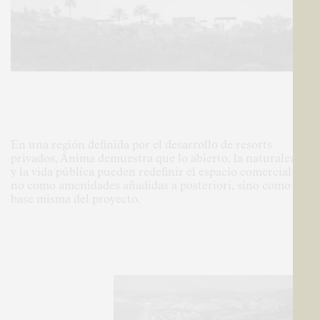
En una región definida por el desarrollo de resorts
privados, Ánima demuestra que lo abierto, la naturaleza
y la vida pública pueden redefinir el espacio comercial—
no como amenidades añadidas a posteriori, sino como la
base misma del proyecto.