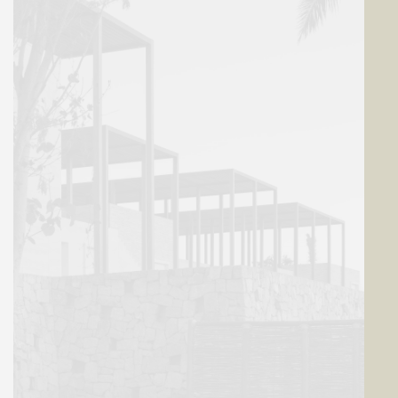
Tipología
Uso mixto
Ubicación
Los Cabos, México
Cliente
SOMA
Estado
2025
Materiales
Concreto pigmentado,
madera, Tabique, cantera
Colaboradores / Asesores
Javier Sordo Madaleno,
Javier Sordo Madaleno,
Fernando Sordo, Luis
Hernández, José Luis
Durán, María Fernanda
Félix, Samuel Torres,
Salvador Salcido, Alfonso
Noriega, Ricardo Pérez,