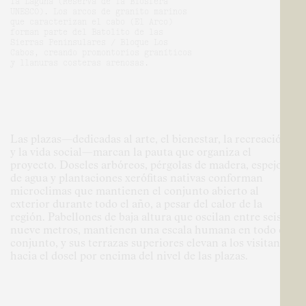
la Laguna (Reserva de la Biosfera
UNESCO). Los arcos de granito marinos
que caracterizan el cabo (El Arco)
forman parte del Batolito de las
Sierras Peninsulares / Bloque Los
Cabos, creando promontorios graníticos
y llanuras costeras arenosas.
Las plazas—dedicadas al arte, el bienestar, la recreación
y la vida social—marcan la pauta que organiza el
proyecto. Doseles arbóreos, pérgolas de madera, espejos
de agua y plantaciones xerófitas nativas conforman
microclimas que mantienen el conjunto abierto al
exterior durante todo el año, a pesar del calor de la
región. Pabellones de baja altura que oscilan entre seis y
nueve metros, mantienen una escala humana en todo el
conjunto, y sus terrazas superiores elevan a los visitantes
hacia el dosel por encima del nivel de las plazas.