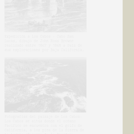
Expedición a Los Cabos - Cabo San
Lucas, dibujo de John Ross Browne
realizado entre 1867 y 1868 a raíz de
sus exploraciones por Baja California.
Fotografías del paisaje de Los Cabos:
Los Cabos se sitúa donde el océano
Pacífico se encuentra con el golfo de
California, a los pies de la Sierra de