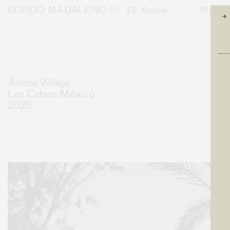
Saltar al contenido principal
Saltar al pie de página
EN
ES
Buscar
Menú
Sordo Madaleno
JOU
[
X
[
Ánima Village
Los Cabos, México
2025
DETALLES
ÁNIMA VILLAGE