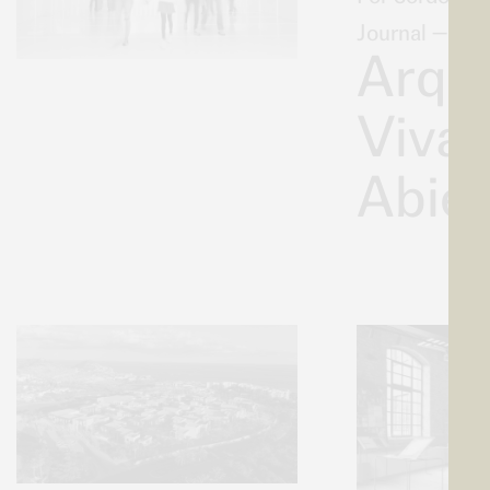
Journal
—
Arqui
Viva:
Abier