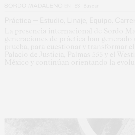
Saltar al contenido principal
Saltar al pie de página
EN
ES
Buscar
Sordo Madaleno
Práctica
—
Estudio
,
Linaje
,
Equipo
,
Carre
La presencia internacional de Sordo Ma
generaciones de práctica han generado 
prueba, para cuestionar y transformar e
Palacio de Justicia, Palmas 555 y el We
México y continúan orientando la evolu