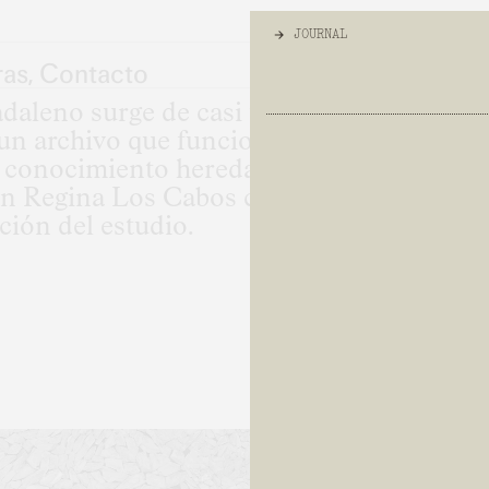
JOURNAL
JOURNAL
ras
,
Contacto
daleno surge de casi un siglo dando form
un archivo que funciona como infraestruc
[
X
]
TODO
[
]
ESCRITOS
[
]
l conocimiento heredado. Proyectos como l
stin Regina Los Cabos contribuyeron a defi
ción del estudio.