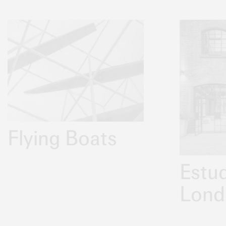
Flying Boats
Estu
Lond