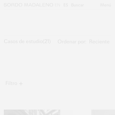
Saltar al contenido principal
Saltar al pie de página
EN
ES
Buscar
Menú
Sordo Madaleno
Proyectos
Casos de estudio
(
21
)
Ordenar por:
Reciente
Filtro