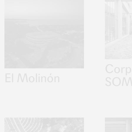
Corp
El Molinón
SO