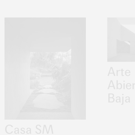
Arte
Abie
Baja
Casa SM