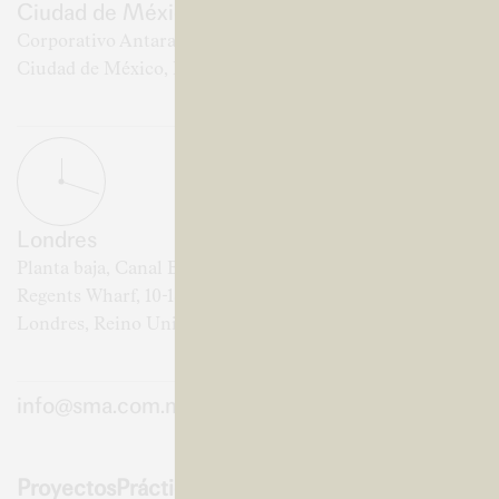
Ciudad de México
Corporativo Antara II, 3.ª planta
Ciudad de México, MX
Londres
Planta baja, Canal Building
Regents Wharf, 10-18 All Saints Street
Londres, Reino Unido
info@sma.com.mx
Proyectos
Práctica
Obra
Journal
Carreras
Contacto