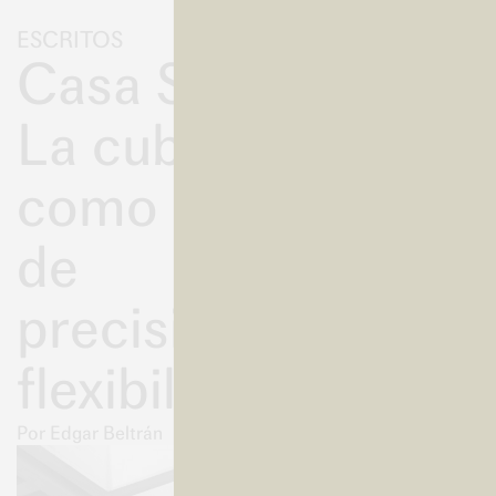
ESCRITOS
04-04-2026
Casa SM:
La cubierta
como acto
de
precisión y
flexibilidad
Por Edgar Beltrán